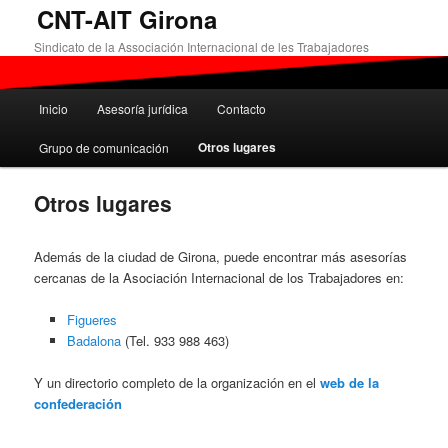
Ir
CNT-AIT Girona
al
Sindicato de la Associación Internacional de les Trabajadores
contenido
principal
Menú
Inicio
Asesoría jurídica
Contacto
principal
Otros lugares
Grupo de comunicación
Otros lugares
Además de la ciudad de Girona, puede encontrar más asesorías
cercanas de la Asociación Internacional de los Trabajadores en:
Figueres
Badalona
(Tel. 933 988 463)
Y un directorio completo de la organización en el
web de la
confederación